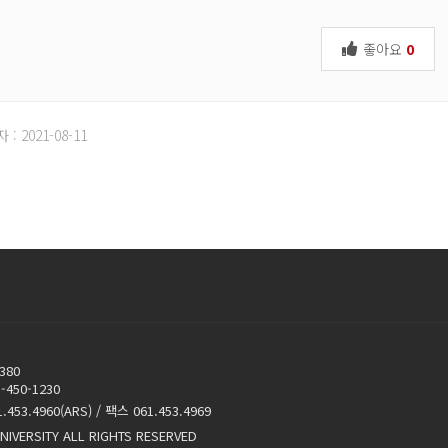
좋아요
0
: 2021-08-11
380
450-1230
53.4960(ARS) / 팩스 061.453.4969
NIVERSITY ALL RIGHTS RESERVED