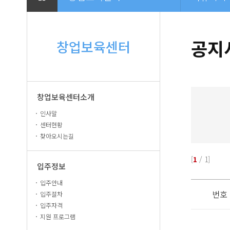
공지
창업보육센터
창업보육센터소개
인사말
센터현황
찾아오시는길
[
1
/ 1]
입주정보
입주안내
번호
입주절차
입주자격
지원 프로그램