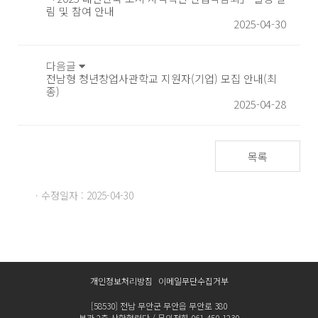
림 및 참여 안내
2025-04-30
다음글
전남형 청년창업사관학교 지원자(기업) 모집 안내(최
종)
2025-04-28
목록
· 수정일자 : 2025-04-30
개인정보처리방침
이메일무단수집거부
[58530] 전남 무안군 무안읍 무안로 380
본관 2층 산학협력단 / 문의전화 061-450-1230